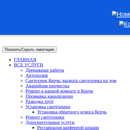
Показать/Скрыть навигацию
ГЛАВНАЯ
ВСЕ УСЛУГИ
Дренажные работы
Автополив
Сантехник Керчь: вызвать сантехника на дом
Аварийная прочистка
Ремонт в ванной комнате в Керчи
Промывка канализации
Разводка труб
Установка сантехники
Установка обратного осмоса Керчь
Ремонт сантехники
Дополнительные услуги
Реставрация шиферной крыши