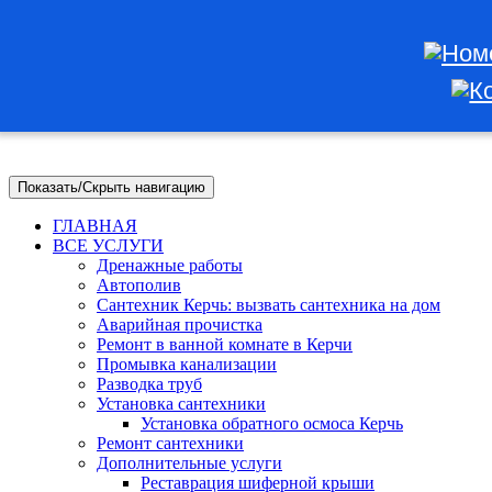
Показать/Скрыть навигацию
ГЛАВНАЯ
ВСЕ УСЛУГИ
Дренажные работы
Автополив
Сантехник Керчь: вызвать сантехника на дом
Аварийная прочистка
Ремонт в ванной комнате в Керчи
Промывка канализации
Разводка труб
Установка сантехники
Установка обратного осмоса Керчь
Ремонт сантехники
Дополнительные услуги
Реставрация шиферной крыши