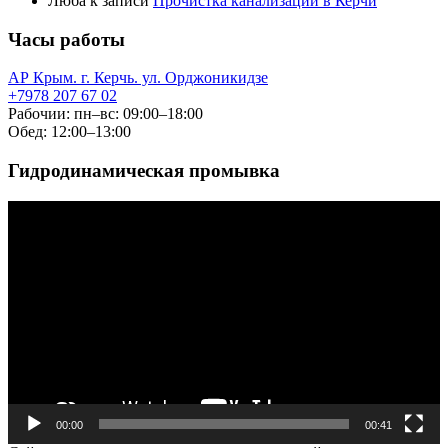
Люба
к записи
Прочистка канализации в Керчи
Часы работы
АР Крым. г. Керчь. ул. Орджоникидзе
+7978 207 67 02
Рабочии: пн–вс: 09:00–18:00
Обед: 12:00–13:00
Гидродинамическая промывка
Видеоплеер
00:00
00:41