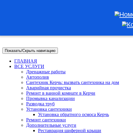
Показать/Скрыть навигацию
ГЛАВНАЯ
ВСЕ УСЛУГИ
Дренажные работы
Автополив
Сантехник Керчь: вызвать сантехника на дом
Аварийная прочистка
Ремонт в ванной комнате в Керчи
Промывка канализации
Разводка труб
Установка сантехники
Установка обратного осмоса Керчь
Ремонт сантехники
Дополнительные услуги
Реставрация шиферной крыши